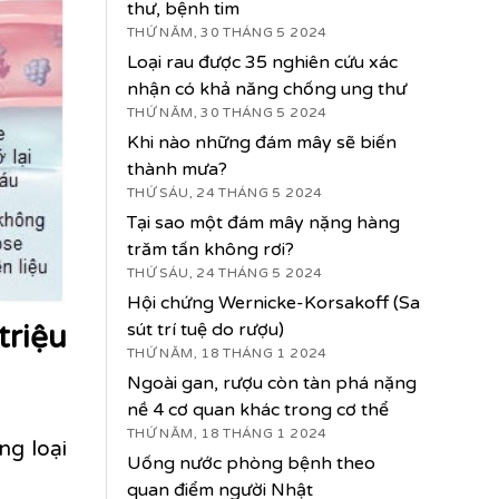
thư, bệnh tim
THỨ NĂM, 30 THÁNG 5 2024
Loại rau được 35 nghiên cứu xác
nhận có khả năng chống ung thư
THỨ NĂM, 30 THÁNG 5 2024
Khi nào những đám mây sẽ biến
thành mưa?
THỨ SÁU, 24 THÁNG 5 2024
Tại sao một đám mây nặng hàng
trăm tấn không rơi?
THỨ SÁU, 24 THÁNG 5 2024
Hội chứng Wernicke-Korsakoff (Sa
sút trí tuệ do rượu)
triệu
THỨ NĂM, 18 THÁNG 1 2024
Ngoài gan, rượu còn tàn phá nặng
nề 4 cơ quan khác trong cơ thể
THỨ NĂM, 18 THÁNG 1 2024
ng loại
Uống nước phòng bệnh theo
quan điểm người Nhật