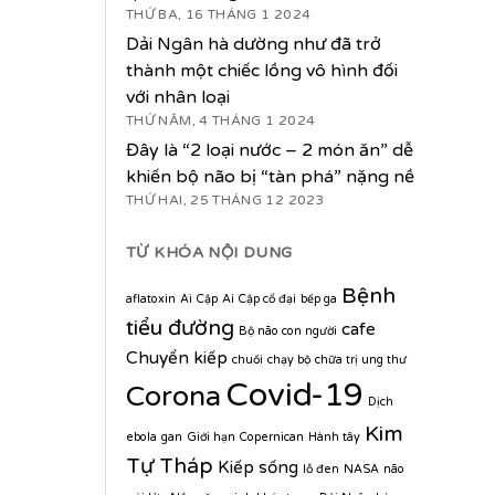
THỨ BA, 16 THÁNG 1 2024
Dải Ngân hà dường như đã trở
thành một chiếc lồng vô hình đối
với nhân loại
THỨ NĂM, 4 THÁNG 1 2024
Đây là “2 loại nước – 2 món ăn” dễ
khiến bộ não bị “tàn phá” nặng nề
THỨ HAI, 25 THÁNG 12 2023
TỪ KHÓA NỘI DUNG
Bệnh
aflatoxin
Ai Cập
Ai Cập cổ đại
bếp ga
tiểu đường
cafe
Bộ não con người
Chuyển kiếp
chuối
chạy bộ
chữa trị ung thư
Covid-19
Corona
Dịch
Kim
ebola
gan
Giới hạn Copernican
Hành tây
Tự Tháp
Kiếp sống
lỗ đen
NASA
não