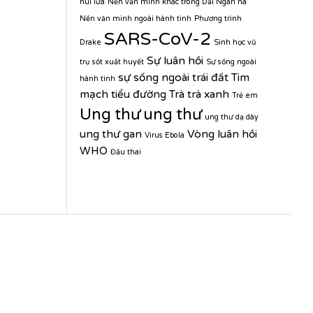
núi lửa
Nền văn minh khác trong Dải Ngân hà
Nền văn minh ngoài hành tinh
Phương trình
SARS-CoV-2
Drake
Sinh học vũ
Sự luân hồi
trụ
sốt xuất huyết
Sự sống ngoài
sự sống ngoài trái đất
Tim
hành tinh
mạch
tiểu đường
Trà
trà xanh
Trẻ em
Ung thư
ung thư
ung thư dạ dày
ung thư gan
Vòng luân hồi
Virus Ebola
WHO
Đầu thai