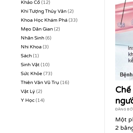
Khảo Cổ
(12)
Khí Tượng Thủy Văn
(2)
Khoa Học Khám Phá
(33)
Mẹo Dân Gian
(2)
Nhân Sinh
(6)
Nhi Khoa
(3)
Sách
(1)
Sinh Vật
(10)
Sức Khỏe
(73)
Thiên Văn Vũ Trụ
(16)
Chế 
Vật Lý
(2)
ngườ
Y Học
(14)
ĐĂNG BỞI
Một ph
2 bằng