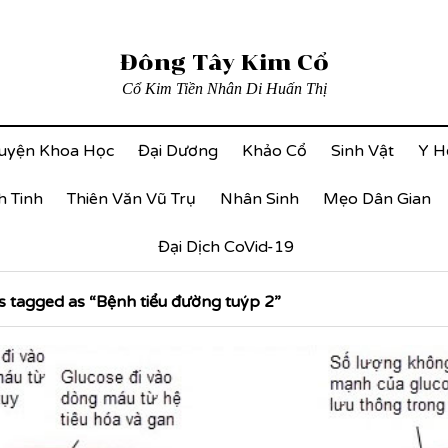
Đông Tây Kim Cổ
Cổ Kim Tiền Nhân Di Huấn Thị
uyện Khoa Học
Đại Dương
Khảo Cổ
Sinh Vật
Y H
h Tinh
Thiên Văn Vũ Trụ
Nhân Sinh
Mẹo Dân Gian
Đại Dịch CoVid-19
 tagged as “Bệnh tiểu đường tuýp 2”