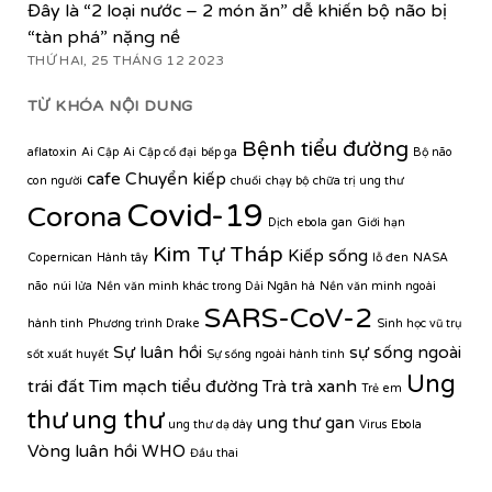
Đây là “2 loại nước – 2 món ăn” dễ khiến bộ não bị
“tàn phá” nặng nề
THỨ HAI, 25 THÁNG 12 2023
TỪ KHÓA NỘI DUNG
Bệnh tiểu đường
aflatoxin
Ai Cập
Ai Cập cổ đại
bếp ga
Bộ não
cafe
Chuyển kiếp
con người
chuối
chạy bộ
chữa trị ung thư
Covid-19
Corona
Dịch ebola
gan
Giới hạn
Kim Tự Tháp
Kiếp sống
Copernican
Hành tây
lỗ đen
NASA
não
núi lửa
Nền văn minh khác trong Dải Ngân hà
Nền văn minh ngoài
SARS-CoV-2
hành tinh
Phương trình Drake
Sinh học vũ trụ
Sự luân hồi
sự sống ngoài
sốt xuất huyết
Sự sống ngoài hành tinh
Ung
trái đất
Tim mạch
tiểu đường
Trà
trà xanh
Trẻ em
thư
ung thư
ung thư gan
ung thư dạ dày
Virus Ebola
Vòng luân hồi
WHO
Đầu thai