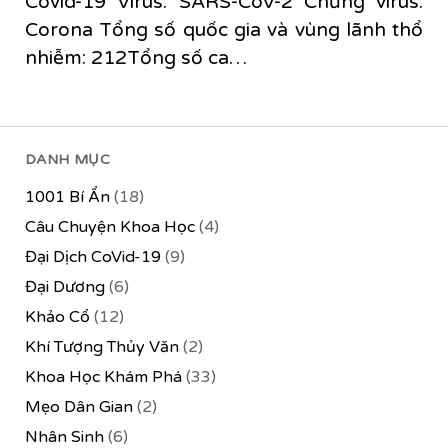
Covid-19 Virus: SARS-CoV-2 Chủng virus:
Corona Tổng số quốc gia và vùng lãnh thổ
nhiễm: 212Tổng số ca…
DANH MỤC
1001 Bí Ẩn
(18)
Câu Chuyện Khoa Học
(4)
Đại Dịch CoVid-19
(9)
Đại Dương
(6)
Khảo Cổ
(12)
Khí Tượng Thủy Văn
(2)
Khoa Học Khám Phá
(33)
Mẹo Dân Gian
(2)
Nhân Sinh
(6)