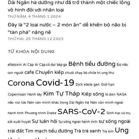
Dải Ngân hà dường như đã trở thành một chiếc lồng
vô hình đối với nhân loại
THỨ NĂM, 4 THÁNG 1 2024
Đây là “2 loại nước – 2 món ăn” dễ khiến bộ não bị
“tàn phá” nặng nề
THỨ HAI, 25 THÁNG 12 2023
TỪ KHÓA NỘI DUNG
Bệnh tiểu đường
aflatoxin
Ai Cập
Ai Cập cổ đại
bếp ga
Bộ não
cafe
Chuyển kiếp
con người
chuối
chạy bộ
chữa trị ung thư
Covid-19
Corona
Dịch ebola
gan
Giới hạn
Kim Tự Tháp
Kiếp sống
Copernican
Hành tây
lỗ đen
NASA
não
núi lửa
Nền văn minh khác trong Dải Ngân hà
Nền văn minh ngoài
SARS-CoV-2
hành tinh
Phương trình Drake
Sinh học vũ trụ
Sự luân hồi
sự sống ngoài
sốt xuất huyết
Sự sống ngoài hành tinh
Ung
trái đất
Tim mạch
tiểu đường
Trà
trà xanh
Trẻ em