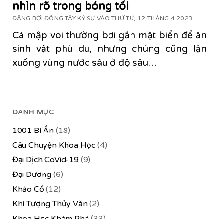
nhìn rõ trong bóng tối
ĐĂNG BỞI ĐÔNG TÂY KÝ SỰ VÀO THỨ TƯ, 12 THÁNG 4 2023
Cá mập voi thường bơi gần mặt biển để ăn
sinh vật phù du, nhưng chúng cũng lặn
xuống vùng nước sâu ở độ sâu…
DANH MỤC
1001 Bí Ẩn
(18)
Câu Chuyện Khoa Học
(4)
Đại Dịch CoVid-19
(9)
Đại Dương
(6)
Khảo Cổ
(12)
Khí Tượng Thủy Văn
(2)
Khoa Học Khám Phá
(33)