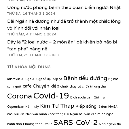
Uống nước phòng bệnh theo quan điểm người Nhật
THỨ BA, 16 THÁNG 1 2024
Dải Ngân hà dường như đã trở thành một chiếc lồng
vô hình đối với nhân loại
THỨ NĂM, 4 THÁNG 1 2024
Đây là “2 loại nước – 2 món ăn” dễ khiến bộ não bị
“tàn phá” nặng nề
THỨ HAI, 25 THÁNG 12 2023
TỪ KHÓA NỘI DUNG
Bệnh tiểu đường
aflatoxin
Ai Cập
Ai Cập cổ đại
bếp ga
Bộ não
cafe
Chuyển kiếp
con người
chuối
chạy bộ
chữa trị ung thư
Covid-19
Corona
Dịch ebola
gan
Giới hạn
Kim Tự Tháp
Kiếp sống
Copernican
Hành tây
lỗ đen
NASA
não
núi lửa
Nền văn minh khác trong Dải Ngân hà
Nền văn minh ngoài
SARS-CoV-2
hành tinh
Phương trình Drake
Sinh học vũ trụ