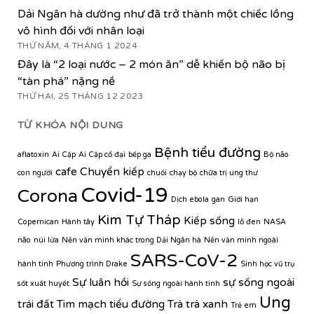
Dải Ngân hà dường như đã trở thành một chiếc lồng
vô hình đối với nhân loại
THỨ NĂM, 4 THÁNG 1 2024
Đây là “2 loại nước – 2 món ăn” dễ khiến bộ não bị
“tàn phá” nặng nề
THỨ HAI, 25 THÁNG 12 2023
TỪ KHÓA NỘI DUNG
Bệnh tiểu đường
aflatoxin
Ai Cập
Ai Cập cổ đại
bếp ga
Bộ não
cafe
Chuyển kiếp
con người
chuối
chạy bộ
chữa trị ung thư
Covid-19
Corona
Dịch ebola
gan
Giới hạn
Kim Tự Tháp
Kiếp sống
Copernican
Hành tây
lỗ đen
NASA
não
núi lửa
Nền văn minh khác trong Dải Ngân hà
Nền văn minh ngoài
SARS-CoV-2
hành tinh
Phương trình Drake
Sinh học vũ trụ
Sự luân hồi
sự sống ngoài
sốt xuất huyết
Sự sống ngoài hành tinh
Ung
trái đất
Tim mạch
tiểu đường
Trà
trà xanh
Trẻ em