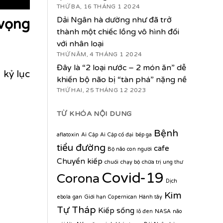
THỨ BA, 16 THÁNG 1 2024
Dải Ngân hà dường như đã trở
 vọng
thành một chiếc lồng vô hình đối
với nhân loại
THỨ NĂM, 4 THÁNG 1 2024
Đây là “2 loại nước – 2 món ăn” dễ
 kỷ lục
khiến bộ não bị “tàn phá” nặng nề
THỨ HAI, 25 THÁNG 12 2023
TỪ KHÓA NỘI DUNG
Bệnh
aflatoxin
Ai Cập
Ai Cập cổ đại
bếp ga
tiểu đường
cafe
Bộ não con người
Chuyển kiếp
chuối
chạy bộ
chữa trị ung thư
Covid-19
Corona
Dịch
Kim
ebola
gan
Giới hạn Copernican
Hành tây
Tự Tháp
Kiếp sống
lỗ đen
NASA
não