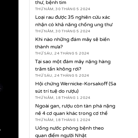
thư, bệnh tim
THỨ NĂM, 30 THÁNG 5 2024
Loại rau được 35 nghiên cứu xác
nhận có khả năng chống ung thư
THỨ NĂM, 30 THÁNG 5 2024
Khi nào những đám mây sẽ biến
thành mưa?
THỨ SÁU, 24 THÁNG 5 2024
Tại sao một đám mây nặng hàng
trăm tấn không rơi?
THỨ SÁU, 24 THÁNG 5 2024
Hội chứng Wernicke-Korsakoff (Sa
sút trí tuệ do rượu)
THỨ NĂM, 18 THÁNG 1 2024
Ngoài gan, rượu còn tàn phá nặng
nề 4 cơ quan khác trong cơ thể
THỨ NĂM, 18 THÁNG 1 2024
Uống nước phòng bệnh theo
quan điểm người Nhật