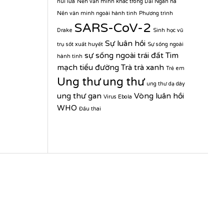
núi lửa
Nền văn minh khác trong Dải Ngân hà
Nền văn minh ngoài hành tinh
Phương trình
SARS-CoV-2
Drake
Sinh học vũ
Sự luân hồi
trụ
sốt xuất huyết
Sự sống ngoài
sự sống ngoài trái đất
Tim
hành tinh
mạch
tiểu đường
Trà
trà xanh
Trẻ em
Ung thư
ung thư
ung thư dạ dày
ung thư gan
Vòng luân hồi
Virus Ebola
WHO
Đầu thai