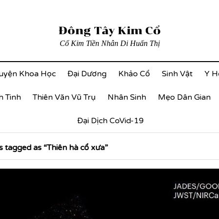
Đông Tây Kim Cổ
Cổ Kim Tiền Nhân Di Huấn Thị
uyện Khoa Học
Đại Dương
Khảo Cổ
Sinh Vật
Y H
h Tinh
Thiên Văn Vũ Trụ
Nhân Sinh
Mẹo Dân Gian
Đại Dịch CoVid-19
 tagged as “Thiên hà cổ xưa”