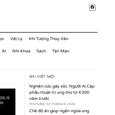
ọc
Vật Lý
Khí Tượng Thủy Văn
AI
Nhi Khoa
Sách
Tản Mạn
BÀI VIẾT MỚI
Nghiên cứu gây sốc: Người Ai Cập
phẫu thuật trị ung thư từ 4.300
năm trước
THỨ NĂM, 30 THÁNG 5 2024
Chế độ ăn giúp ngăn ngừa ung