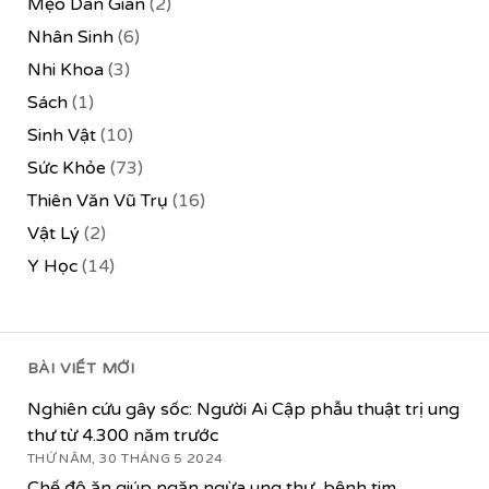
Mẹo Dân Gian
(2)
Nhân Sinh
(6)
Nhi Khoa
(3)
Sách
(1)
Sinh Vật
(10)
Sức Khỏe
(73)
Thiên Văn Vũ Trụ
(16)
Vật Lý
(2)
Y Học
(14)
BÀI VIẾT MỚI
Nghiên cứu gây sốc: Người Ai Cập phẫu thuật trị ung
thư từ 4.300 năm trước
THỨ NĂM, 30 THÁNG 5 2024
Chế độ ăn giúp ngăn ngừa ung thư, bệnh tim