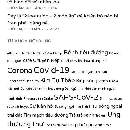
vô hình đối với nhân loại
THỨ NĂM, 4 THÁNG 1 2024
Đây là “2 loại nước – 2 món ăn” dễ khiến bộ não bị
“tàn phá” nặng nề
THỨ HAI, 25 THÁNG 12 2023
TỪ KHÓA NỘI DUNG
Bệnh tiểu đường
aflatoxin
Ai Cập
Ai Cập cổ đại
bếp ga
Bộ não
cafe
Chuyển kiếp
con người
chuối
chạy bộ
chữa trị ung thư
Covid-19
Corona
Dịch ebola
gan
Giới hạn
Kim Tự Tháp
Kiếp sống
Copernican
Hành tây
lỗ đen
NASA
não
núi lửa
Nền văn minh khác trong Dải Ngân hà
Nền văn minh ngoài
SARS-CoV-2
hành tinh
Phương trình Drake
Sinh học vũ trụ
Sự luân hồi
sự sống ngoài
sốt xuất huyết
Sự sống ngoài hành tinh
Ung
trái đất
Tim mạch
tiểu đường
Trà
trà xanh
Trẻ em
thư
ung thư
ung thư gan
ung thư dạ dày
Virus Ebola