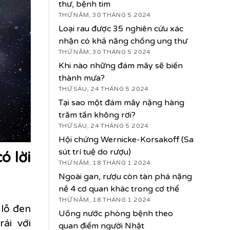
thư, bệnh tim
THỨ NĂM, 30 THÁNG 5 2024
Loại rau được 35 nghiên cứu xác
nhận có khả năng chống ung thư
THỨ NĂM, 30 THÁNG 5 2024
Khi nào những đám mây sẽ biến
thành mưa?
THỨ SÁU, 24 THÁNG 5 2024
Tại sao một đám mây nặng hàng
trăm tấn không rơi?
THỨ SÁU, 24 THÁNG 5 2024
Hội chứng Wernicke-Korsakoff (Sa
sút trí tuệ do rượu)
ó lời
THỨ NĂM, 18 THÁNG 1 2024
Ngoài gan, rượu còn tàn phá nặng
nề 4 cơ quan khác trong cơ thể
THỨ NĂM, 18 THÁNG 1 2024
 lỗ đen
Uống nước phòng bệnh theo
ái với
quan điểm người Nhật