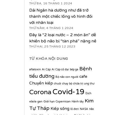
THỨ BA, 16 THÁNG 1 2024
Dải Ngân hà dường như đã trở
thành một chiếc lồng vô hình đối
với nhân loại
THỨ NĂM, 4 THÁNG 1 2024
Đây là “2 loại nước – 2 món ăn” dễ
khiến bộ não bị “tàn phá” nặng nề
THỨ HAI, 25 THÁNG 12 2023
TỪ KHÓA NỘI DUNG
Bệnh
aflatoxin
Ai Cập
Ai Cập cổ đại
bếp ga
tiểu đường
cafe
Bộ não con người
Chuyển kiếp
chuối
chạy bộ
chữa trị ung thư
Covid-19
Corona
Dịch
Kim
ebola
gan
Giới hạn Copernican
Hành tây
Tự Tháp
Kiếp sống
lỗ đen
NASA
não