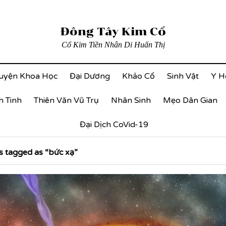
Đông Tây Kim Cổ
Cổ Kim Tiền Nhân Di Huấn Thị
uyện Khoa Học
Đại Dương
Khảo Cổ
Sinh Vật
Y H
h Tinh
Thiên Văn Vũ Trụ
Nhân Sinh
Mẹo Dân Gian
Đại Dịch CoVid-19
 tagged as “bức xạ”