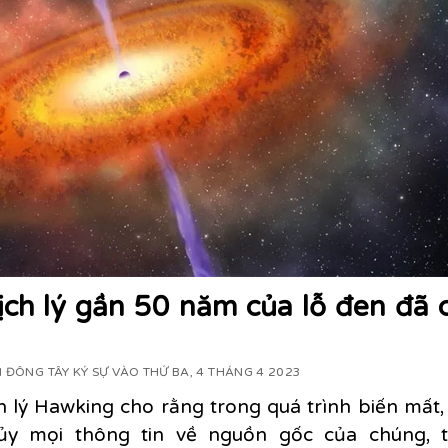
ch lý gần 50 năm của lỗ đen đã c
 ĐÔNG TÂY KÝ SỰ VÀO THỨ BA, 4 THÁNG 4 2023
 lý Hawking cho rằng trong quá trình biến mất,
hủy mọi thông tin về nguồn gốc của chúng, tr