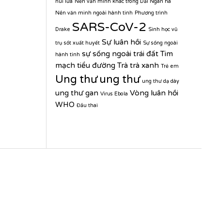
núi lửa
Nền văn minh khác trong Dải Ngân hà
Nền văn minh ngoài hành tinh
Phương trình
SARS-CoV-2
Drake
Sinh học vũ
Sự luân hồi
trụ
sốt xuất huyết
Sự sống ngoài
sự sống ngoài trái đất
Tim
hành tinh
mạch
tiểu đường
Trà
trà xanh
Trẻ em
Ung thư
ung thư
ung thư dạ dày
ung thư gan
Vòng luân hồi
Virus Ebola
WHO
Đầu thai