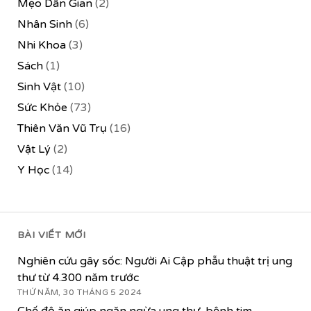
Mẹo Dân Gian
(2)
Nhân Sinh
(6)
Nhi Khoa
(3)
Sách
(1)
Sinh Vật
(10)
Sức Khỏe
(73)
Thiên Văn Vũ Trụ
(16)
Vật Lý
(2)
Y Học
(14)
BÀI VIẾT MỚI
Nghiên cứu gây sốc: Người Ai Cập phẫu thuật trị ung
thư từ 4.300 năm trước
THỨ NĂM, 30 THÁNG 5 2024
Chế độ ăn giúp ngăn ngừa ung thư, bệnh tim