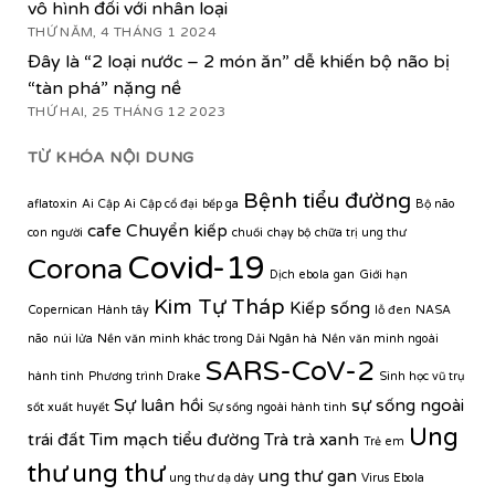
vô hình đối với nhân loại
THỨ NĂM, 4 THÁNG 1 2024
Đây là “2 loại nước – 2 món ăn” dễ khiến bộ não bị
“tàn phá” nặng nề
THỨ HAI, 25 THÁNG 12 2023
TỪ KHÓA NỘI DUNG
Bệnh tiểu đường
aflatoxin
Ai Cập
Ai Cập cổ đại
bếp ga
Bộ não
cafe
Chuyển kiếp
con người
chuối
chạy bộ
chữa trị ung thư
Covid-19
Corona
Dịch ebola
gan
Giới hạn
Kim Tự Tháp
Kiếp sống
Copernican
Hành tây
lỗ đen
NASA
não
núi lửa
Nền văn minh khác trong Dải Ngân hà
Nền văn minh ngoài
SARS-CoV-2
hành tinh
Phương trình Drake
Sinh học vũ trụ
Sự luân hồi
sự sống ngoài
sốt xuất huyết
Sự sống ngoài hành tinh
Ung
trái đất
Tim mạch
tiểu đường
Trà
trà xanh
Trẻ em
thư
ung thư
ung thư gan
ung thư dạ dày
Virus Ebola