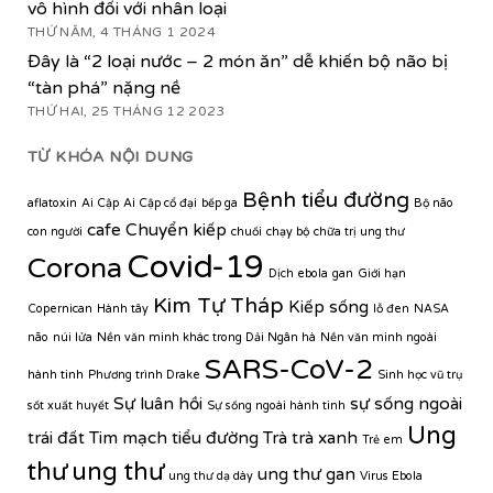
vô hình đối với nhân loại
THỨ NĂM, 4 THÁNG 1 2024
Đây là “2 loại nước – 2 món ăn” dễ khiến bộ não bị
“tàn phá” nặng nề
THỨ HAI, 25 THÁNG 12 2023
TỪ KHÓA NỘI DUNG
Bệnh tiểu đường
aflatoxin
Ai Cập
Ai Cập cổ đại
bếp ga
Bộ não
cafe
Chuyển kiếp
con người
chuối
chạy bộ
chữa trị ung thư
Covid-19
Corona
Dịch ebola
gan
Giới hạn
Kim Tự Tháp
Kiếp sống
Copernican
Hành tây
lỗ đen
NASA
não
núi lửa
Nền văn minh khác trong Dải Ngân hà
Nền văn minh ngoài
SARS-CoV-2
hành tinh
Phương trình Drake
Sinh học vũ trụ
Sự luân hồi
sự sống ngoài
sốt xuất huyết
Sự sống ngoài hành tinh
Ung
trái đất
Tim mạch
tiểu đường
Trà
trà xanh
Trẻ em
thư
ung thư
ung thư gan
ung thư dạ dày
Virus Ebola