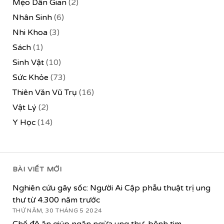
Mẹo Dân Gian
(2)
Nhân Sinh
(6)
Nhi Khoa
(3)
Sách
(1)
Sinh Vật
(10)
Sức Khỏe
(73)
Thiên Văn Vũ Trụ
(16)
Vật Lý
(2)
Y Học
(14)
BÀI VIẾT MỚI
Nghiên cứu gây sốc: Người Ai Cập phẫu thuật trị ung
thư từ 4.300 năm trước
THỨ NĂM, 30 THÁNG 5 2024
Chế độ ăn giúp ngăn ngừa ung thư, bệnh tim