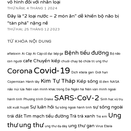
vô hình đối với nhân loại
THỨ NĂM, 4 THÁNG 1 2024
Đây là “2 loại nước – 2 món ăn” dễ khiến bộ não bị
“tàn phá” nặng nề
THỨ HAI, 25 THÁNG 12 2023
TỪ KHÓA NỘI DUNG
Bệnh tiểu đường
aflatoxin
Ai Cập
Ai Cập cổ đại
bếp ga
Bộ não
cafe
Chuyển kiếp
con người
chuối
chạy bộ
chữa trị ung thư
Covid-19
Corona
Dịch ebola
gan
Giới hạn
Kim Tự Tháp
Kiếp sống
Copernican
Hành tây
lỗ đen
NASA
não
núi lửa
Nền văn minh khác trong Dải Ngân hà
Nền văn minh ngoài
SARS-CoV-2
hành tinh
Phương trình Drake
Sinh học vũ trụ
Sự luân hồi
sự sống ngoài
sốt xuất huyết
Sự sống ngoài hành tinh
Ung
trái đất
Tim mạch
tiểu đường
Trà
trà xanh
Trẻ em
thư
ung thư
ung thư gan
ung thư dạ dày
Virus Ebola