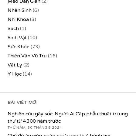
Mẹo Dân Gian
(2)
Nhân Sinh
(6)
Nhi Khoa
(3)
Sách
(1)
Sinh Vật
(10)
Sức Khỏe
(73)
Thiên Văn Vũ Trụ
(16)
Vật Lý
(2)
Y Học
(14)
BÀI VIẾT MỚI
Nghiên cứu gây sốc: Người Ai Cập phẫu thuật trị ung
thư từ 4.300 năm trước
THỨ NĂM, 30 THÁNG 5 2024
Chế độ ăn giúp ngăn ngừa ung thư, bệnh tim