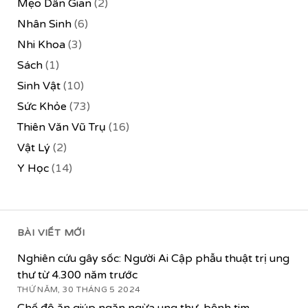
Mẹo Dân Gian
(2)
Nhân Sinh
(6)
Nhi Khoa
(3)
Sách
(1)
Sinh Vật
(10)
Sức Khỏe
(73)
Thiên Văn Vũ Trụ
(16)
Vật Lý
(2)
Y Học
(14)
BÀI VIẾT MỚI
Nghiên cứu gây sốc: Người Ai Cập phẫu thuật trị ung
thư từ 4.300 năm trước
THỨ NĂM, 30 THÁNG 5 2024
Chế độ ăn giúp ngăn ngừa ung thư, bệnh tim