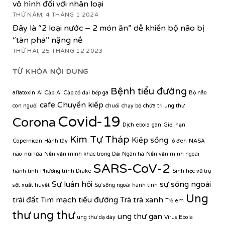
vô hình đối với nhân loại
THỨ NĂM, 4 THÁNG 1 2024
Đây là “2 loại nước – 2 món ăn” dễ khiến bộ não bị
“tàn phá” nặng nề
THỨ HAI, 25 THÁNG 12 2023
TỪ KHÓA NỘI DUNG
Bệnh tiểu đường
aflatoxin
Ai Cập
Ai Cập cổ đại
bếp ga
Bộ não
cafe
Chuyển kiếp
con người
chuối
chạy bộ
chữa trị ung thư
Covid-19
Corona
Dịch ebola
gan
Giới hạn
Kim Tự Tháp
Kiếp sống
Copernican
Hành tây
lỗ đen
NASA
não
núi lửa
Nền văn minh khác trong Dải Ngân hà
Nền văn minh ngoài
SARS-CoV-2
hành tinh
Phương trình Drake
Sinh học vũ trụ
Sự luân hồi
sự sống ngoài
sốt xuất huyết
Sự sống ngoài hành tinh
Ung
trái đất
Tim mạch
tiểu đường
Trà
trà xanh
Trẻ em
thư
ung thư
ung thư gan
ung thư dạ dày
Virus Ebola