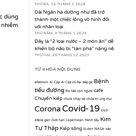
THỨ BA, 16 THÁNG 1 2024
Dải Ngân hà dường như đã trở
c dùng
thành một chiếc lồng vô hình đối
i nhiễm
với nhân loại
THỨ NĂM, 4 THÁNG 1 2024
Đây là “2 loại nước – 2 món ăn” dễ
khiến bộ não bị “tàn phá” nặng nề
THỨ HAI, 25 THÁNG 12 2023
TỪ KHÓA NỘI DUNG
Bệnh
aflatoxin
Ai Cập
Ai Cập cổ đại
bếp ga
tiểu đường
cafe
Bộ não con người
Chuyển kiếp
chuối
chạy bộ
chữa trị ung thư
Covid-19
Corona
Dịch
Kim
ebola
gan
Giới hạn Copernican
Hành tây
Tự Tháp
Kiếp sống
lỗ đen
NASA
não