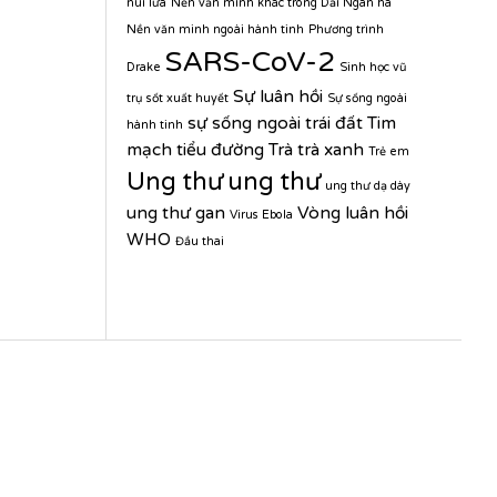
núi lửa
Nền văn minh khác trong Dải Ngân hà
Nền văn minh ngoài hành tinh
Phương trình
SARS-CoV-2
Drake
Sinh học vũ
Sự luân hồi
trụ
sốt xuất huyết
Sự sống ngoài
sự sống ngoài trái đất
Tim
hành tinh
mạch
tiểu đường
Trà
trà xanh
Trẻ em
Ung thư
ung thư
ung thư dạ dày
ung thư gan
Vòng luân hồi
Virus Ebola
WHO
Đầu thai