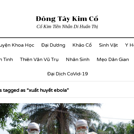
Đông Tây Kim Cổ
Cổ Kim Tiền Nhân Di Huấn Thị
uyện Khoa Học
Đại Dương
Khảo Cổ
Sinh Vật
Y H
h Tinh
Thiên Văn Vũ Trụ
Nhân Sinh
Mẹo Dân Gian
Đại Dịch CoVid-19
 tagged as “xuất huyết ebola”