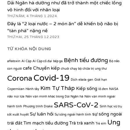
Dải Ngân hà dường như đã trở thành một chiếc lồng
vô hình đối với nhân loại
THỨ NĂM, 4 THÁNG 1 2024
Đây là “2 loại nước – 2 món ăn” dễ khiến bộ não bị
“tàn phá” nặng nề
THỨ HAI, 25 THÁNG 12 2023
TỪ KHÓA NỘI DUNG
Bệnh tiểu đường
aflatoxin
Ai Cập
Ai Cập cổ đại
bếp ga
Bộ não
cafe
Chuyển kiếp
con người
chuối
chạy bộ
chữa trị ung thư
Covid-19
Corona
Dịch ebola
gan
Giới hạn
Kim Tự Tháp
Kiếp sống
Copernican
Hành tây
lỗ đen
NASA
não
núi lửa
Nền văn minh khác trong Dải Ngân hà
Nền văn minh ngoài
SARS-CoV-2
hành tinh
Phương trình Drake
Sinh học vũ trụ
Sự luân hồi
sự sống ngoài
sốt xuất huyết
Sự sống ngoài hành tinh
Ung
trái đất
Tim mạch
tiểu đường
Trà
trà xanh
Trẻ em